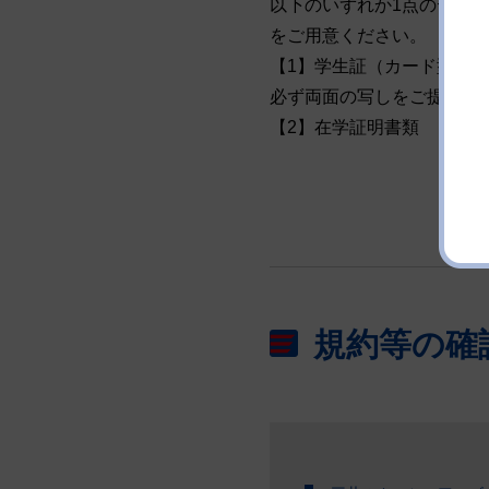
以下のいずれか1点のデジ
をご用意ください。
【1】学生証（カード型の
必ず両面の写しをご提出く
【2】在学証明書類
規約等の確