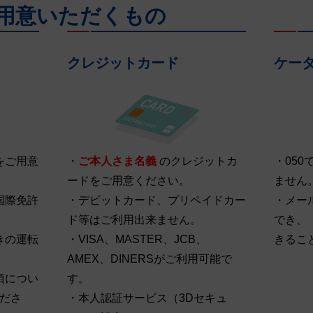
用意いただくもの
クレジットカード
ケー
をご用意
・
ご本人さま名義
のクレジットカ
・05
ードをご用意ください。
ません
国際免許
・デビットカード、プリペイドカー
・メー
ド等はご利用出来ません。
でき、「
きの運転
・VISA、MASTER、JCB、
きるこ
AMEX、DINERSがご利用可能で
項につい
す。
ださ
・本人認証サービス（3Dセキュ