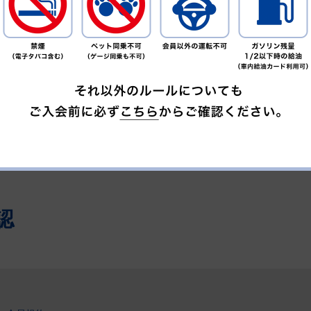
タル画像
ものは、
ださい）
認