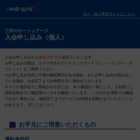
法人・個人事業主さまはこちら
三井のカーシェアーズ
入会申し込み（個人）
入会お申し込みから
最短15分
で入会完了いたします。
お申し込みの際は、カメラ付きのデバイス（スマートフォン・パソコン・タ
ブレット）をご用意ください。
※お申し込み内容に不備や確認事項がある場合、またお申し込みが混みあっ
ている場合、入会完了までお時間を頂く場合がございます。
※マイナ免許証でご登録される方には、 本人確認の一環として、入会後にご
登録住所あてに確認用のハガキを郵送いたします。 ハガキのお受取りが確認
できない場合には、 確認完了までサービスの利用を制限させていただくこと
があります。 詳しくは
こちら
お手元にご用意いただくもの
運転免許証