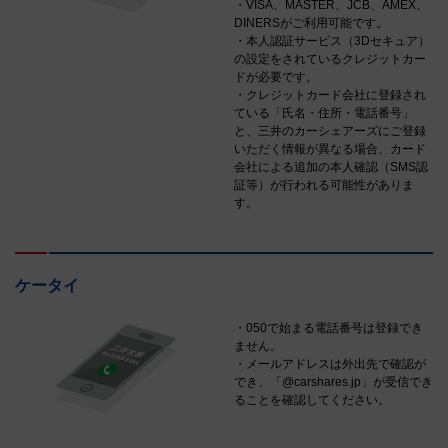
・VISA、MASTER、JCB、AMEX、
DINERSがご利用可能です。
・本人認証サービス（3Dセキュア）
の設定をされているクレジットカー
ドが必要です。
・クレジットカード会社に登録され
ている「氏名・住所・電話番号」
と、三井のカーシェアーズにご登録
いただく情報が異なる場合、カード
会社による追加の本人確認（SMS認
証等）が行われる可能性がありま
す。
ケータイ
・050で始まる電話番号は登録でき
ません。
・メールアドレスは外出先で確認が
でき、「@carshares.jp」が受信でき
ることを確認してください。