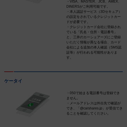
・VISA、MASTER、JCB、AMEX、
DINERSがご利用可能です。
・本人認証サービス（3Dセキュア）
の設定をされているクレジットカー
ドが必要です。
・クレジットカード会社に登録され
ている「氏名・住所・電話番号」
と、三井のカーシェアーズにご登録
いただく情報が異なる場合、カード
会社による追加の本人確認（SMS認
証等）が行われる可能性がありま
す。
ケータイ
・050で始まる電話番号は登録でき
ません。
・メールアドレスは外出先で確認が
でき、「@carshares.jp」が受信でき
ることを確認してください。