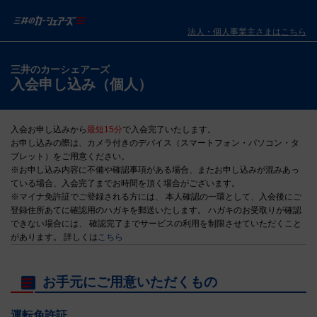
法人・個人事業主さまはこちら
三井のカーシェアーズ
入会申し込み（個人）
入会お申し込みから
最短15分
で入会完了いたします。
お申し込みの際は、カメラ付きのデバイス（スマートフォン・パソコン・タ
ブレット）をご用意ください。
※お申し込み内容に不備や確認事項がある場合、またお申し込みが混みあっ
ている場合、入会完了までお時間を頂く場合がございます。
※マイナ免許証でご登録される方には、 本人確認の一環として、入会後にご
登録住所あてに確認用のハガキを郵送いたします。 ハガキのお受取りが確認
できない場合には、 確認完了までサービスの利用を制限させていただくこと
があります。 詳しくは
こちら
お手元にご用意いただくもの
運転免許証