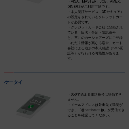
・VISA、MASTER、JCB、AMEX、
DINERSがご利用可能です。
・本人認証サービス（3Dセキュア）
の設定をされているクレジットカー
ドが必要です。
・クレジットカード会社に登録され
ている「氏名・住所・電話番号」
と、三井のカーシェアーズにご登録
いただく情報が異なる場合、カード
会社による追加の本人確認（SMS認
証等）が行われる可能性がありま
す。
ケータイ
・050で始まる電話番号は登録でき
ません。
・メールアドレスは外出先で確認が
でき、「@carshares.jp」が受信でき
ることを確認してください。