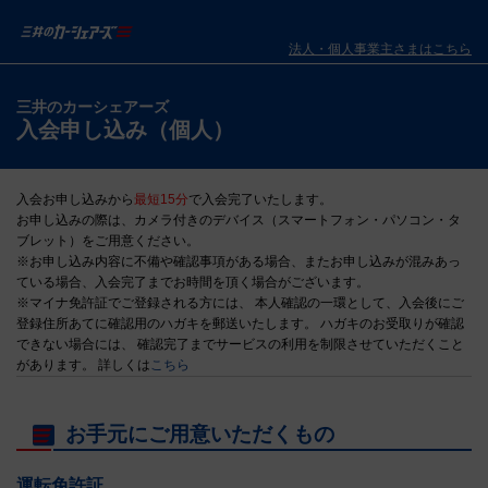
法人・個人事業主さまはこちら
三井のカーシェアーズ
入会申し込み（個人）
入会お申し込みから
最短15分
で入会完了いたします。
お申し込みの際は、カメラ付きのデバイス（スマートフォン・パソコン・タ
ブレット）をご用意ください。
※お申し込み内容に不備や確認事項がある場合、またお申し込みが混みあっ
ている場合、入会完了までお時間を頂く場合がございます。
※マイナ免許証でご登録される方には、 本人確認の一環として、入会後にご
登録住所あてに確認用のハガキを郵送いたします。 ハガキのお受取りが確認
できない場合には、 確認完了までサービスの利用を制限させていただくこと
があります。 詳しくは
こちら
お手元にご用意いただくもの
運転免許証