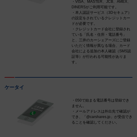
・VISA、MASTER、JCB、AMEX、
DINERSがご利用可能です。
・本人認証サービス（3Dセキュア）
の設定をされているクレジットカー
ドが必要です。
・クレジットカード会社に登録され
ている「氏名・住所・電話番号」
と、三井のカーシェアーズにご登録
いただく情報が異なる場合、カード
会社による追加の本人確認（SMS認
証等）が行われる可能性がありま
す。
ケータイ
・050で始まる電話番号は登録でき
ません。
・メールアドレスは外出先で確認が
でき、「@carshares.jp」が受信でき
ることを確認してください。