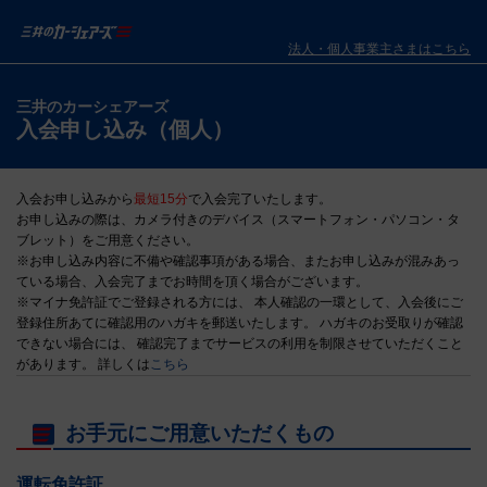
法人・個人事業主さまはこちら
三井のカーシェアーズ
入会申し込み（個人）
入会お申し込みから
最短15分
で入会完了いたします。
お申し込みの際は、カメラ付きのデバイス（スマートフォン・パソコン・タ
ブレット）をご用意ください。
※お申し込み内容に不備や確認事項がある場合、またお申し込みが混みあっ
ている場合、入会完了までお時間を頂く場合がございます。
※マイナ免許証でご登録される方には、 本人確認の一環として、入会後にご
登録住所あてに確認用のハガキを郵送いたします。 ハガキのお受取りが確認
できない場合には、 確認完了までサービスの利用を制限させていただくこと
があります。 詳しくは
こちら
お手元にご用意いただくもの
運転免許証