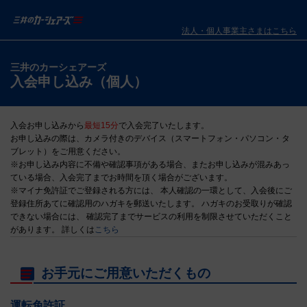
法人・個人事業主さまはこちら
三井のカーシェアーズ
入会申し込み（個人）
入会お申し込みから
最短15分
で入会完了いたします。
お申し込みの際は、カメラ付きのデバイス（スマートフォン・パソコン・タ
ブレット）をご用意ください。
※お申し込み内容に不備や確認事項がある場合、またお申し込みが混みあっ
ている場合、入会完了までお時間を頂く場合がございます。
※マイナ免許証でご登録される方には、 本人確認の一環として、入会後にご
登録住所あてに確認用のハガキを郵送いたします。 ハガキのお受取りが確認
できない場合には、 確認完了までサービスの利用を制限させていただくこと
があります。 詳しくは
こちら
お手元にご用意いただくもの
運転免許証