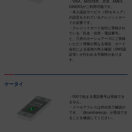
・VISA、MASTER、JCB、AMEX、
DINERSがご利用可能です。
・本人認証サービス（3Dセキュア）
の設定をされているクレジットカー
ドが必要です。
・クレジットカード会社に登録され
ている「氏名・住所・電話番号」
と、三井のカーシェアーズにご登録
いただく情報が異なる場合、カード
会社による追加の本人確認（SMS認
証等）が行われる可能性がありま
す。
ケータイ
・050で始まる電話番号は登録でき
ません。
・メールアドレスは外出先で確認が
でき、「@carshares.jp」が受信でき
ることを確認してください。